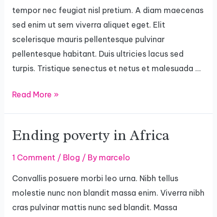
tempor nec feugiat nisl pretium. A diam maecenas
sed enim ut sem viverra aliquet eget. Elit
scelerisque mauris pellentesque pulvinar
pellentesque habitant. Duis ultricies lacus sed
turpis. Tristique senectus et netus et malesuada …
Read More »
Ending poverty in Africa
Ending
poverty
1 Comment
/
Blog
/ By
marcelo
in
Africa
Convallis posuere morbi leo urna. Nibh tellus
molestie nunc non blandit massa enim. Viverra nibh
cras pulvinar mattis nunc sed blandit. Massa