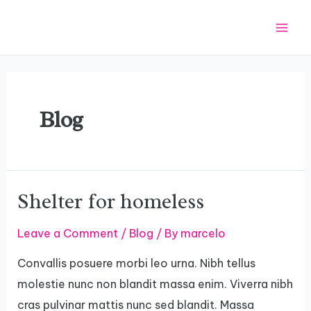
Skip
Mai
to
Men
content
Blog
Shelter for homeless
Shelter
for
Leave a Comment
/
Blog
/ By
marcelo
homeless
Convallis posuere morbi leo urna. Nibh tellus
molestie nunc non blandit massa enim. Viverra nibh
cras pulvinar mattis nunc sed blandit. Massa