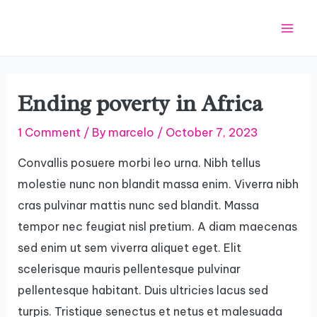
Skip
Post
Mai
to
navigation
Men
content
Ending poverty in Africa
1 Comment
/ By
marcelo
/
October 7, 2023
Convallis posuere morbi leo urna. Nibh tellus
molestie nunc non blandit massa enim. Viverra nibh
cras pulvinar mattis nunc sed blandit. Massa
tempor nec feugiat nisl pretium. A diam maecenas
sed enim ut sem viverra aliquet eget. Elit
scelerisque mauris pellentesque pulvinar
pellentesque habitant. Duis ultricies lacus sed
turpis. Tristique senectus et netus et malesuada